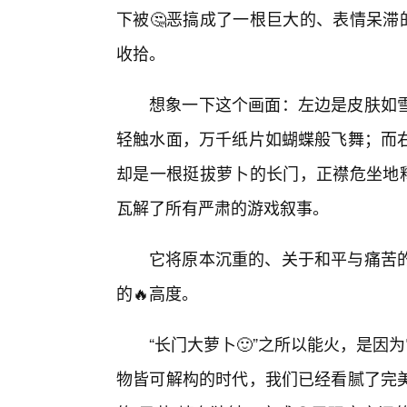
下被🤔恶搞成了一根巨大的、表情呆滞
收拾。
想象一下这个画面：左边是皮肤如
轻触水面，万千纸片如蝴蝶般飞舞；而
却是一根挺拔萝卜的长门，正襟危坐地释
瓦解了所有严肃的游戏叙事。
它将原本沉重的、关于和平与痛苦的
的🔥高度。
“长门大萝卜🙂”之所以能火，是因
物皆可解构的时代，我们已经看腻了完