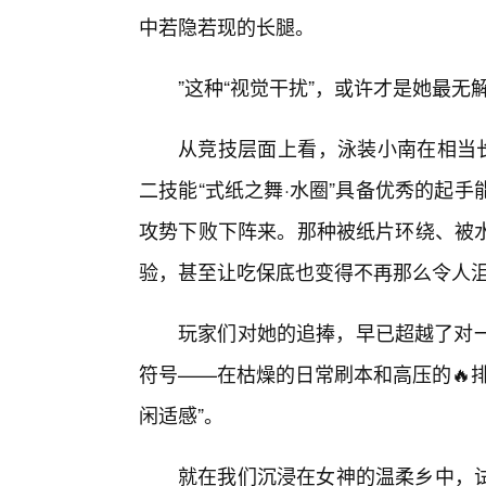
中若隐若现的长腿。
”这种“视觉干扰”，或许才是她最无
从竞技层面上看，泳装小南在相当长
二技能“式纸之舞·水圈”具备优秀的起
攻势下败下阵来。那种被纸片环绕、被
验，甚至让吃保底也变得不再那么令人
玩家们对她的追捧，早已超越了对一
符号——在枯燥的日常刷本和高压的🔥
闲适感”。
就在我们沉浸在女神的温柔乡中，