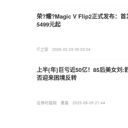
荣?耀?Magic V Flip2正式发
5499元起
IT之家
2026-02-03 06:03:04
上半{年}巨亏近50亿！85后美女刘
否迎来困境反转
证券时报网
曹晨
2025-08-05 21:44