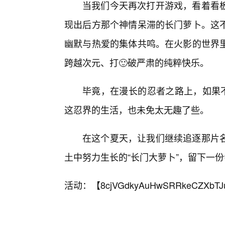
当我们今天再次打开游戏，看着看
现出后方那个神情呆滞的长门萝卜。这不
幽默与热爱的集体共鸣。在火影的世界
跨越次元、打🙂破严肃的纯粹快乐。
毕竟，在漫长的忍者之路上，如果不
这忍界的生活，也未免太无趣了些。
在这个夏天，让我们继续追逐那片
土中努力生长的“长门大萝卜”，留下一
活动：【
8cjVGdkyAuHwSRRkeCZXbTJ