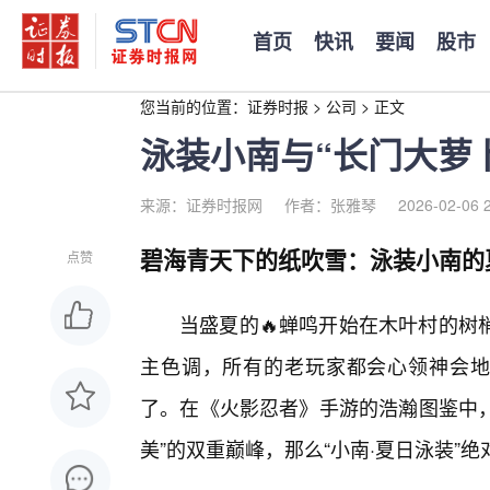
首页
快讯
要闻
股市
您当前的位置：
证券时报
>
公司
>
正文
泳装小南与“长门大萝
来源：证券时报网
作者：张雅琴
2026-02-06 
碧海青天下的纸吹雪：泳装小南的
点赞
当盛夏的🔥蝉鸣开始在木叶村的树
主色调，所有的老玩家都会心领神会地
了。在《火影忍者》手游的浩瀚图鉴中，
美”的双重巅峰，那么“小南·夏日泳装”